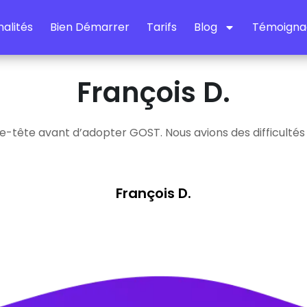
alités
Bien Démarrer
Tarifs
Blog
Témoigna
François D.
-tête avant d’adopter GOST. Nous avions des difficultés à s
François D.