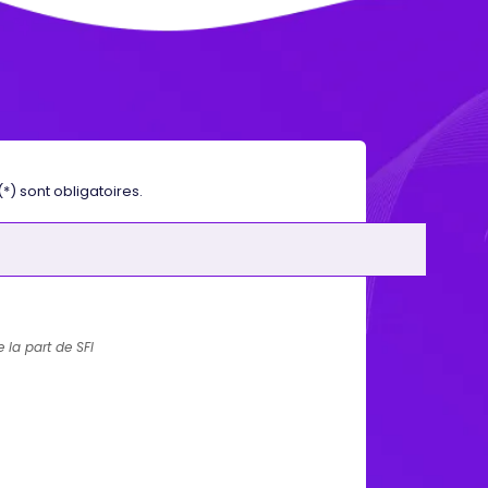
*) sont obligatoires.
 la part de SFI