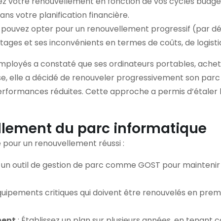
fiez votre renouvellement en fonction de vos cycles budgé
ans votre planification financière.
 pouvez opter pour un renouvellement progressif (par 
es et ses inconvénients en termes de coûts, de logistiqu
employés a constaté que ses ordinateurs portables, achet
se, elle a décidé de renouveler progressivement son par
rformances réduites. Cette approche a permis d’étaler l
ellement du parc informatique
e pour un renouvellement réussi :
ez un outil de gestion de parc comme GOST pour maintenir 
 équipements critiques qui doivent être renouvelés en premi
ment
: Établissez un plan sur plusieurs années, en tenant