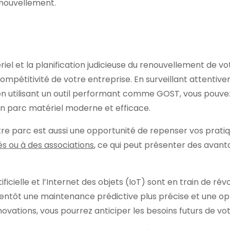
enouvellement.
riel et la planification judicieuse du renouvellement de 
 compétitivité de votre entreprise. En surveillant attentive
 utilisant un outil performant comme GOST, vous pouvez o
un parc matériel moderne et efficace.
tre parc est aussi une opportunité de repenser vos prati
s ou à des associations
, ce qui peut présenter des avant
rtificielle et l’Internet des objets (IoT) sont en train de ré
ntôt une maintenance prédictive plus précise et une opti
novations, vous pourrez anticiper les besoins futurs de vo