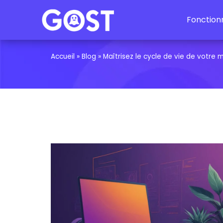
Aller au contenu
Fonctionn
Accueil
»
Blog
»
Maîtrisez le cycle de vie de votre 