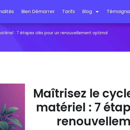
alités
Bien Démarrer
Tarifs
Blog
Témoigna
matériel : 7 étapes clés pour un renouvellement optimal
Maîtrisez le cycl
matériel : 7 éta
renouvellem